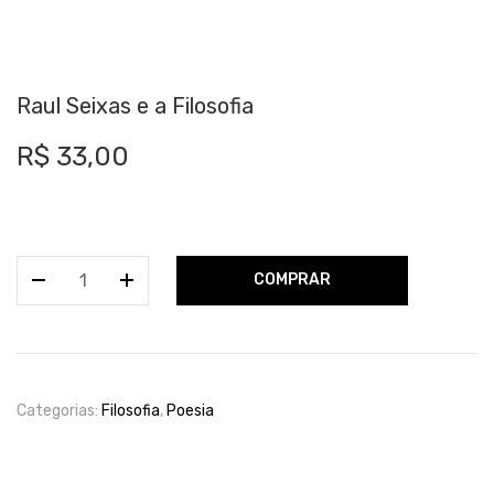
Raul Seixas e a Filosofia
R$
33,00
Raul
COMPRAR
Seixas
e
a
Filosofia
quantidade
Categorias:
Filosofia
,
Poesia