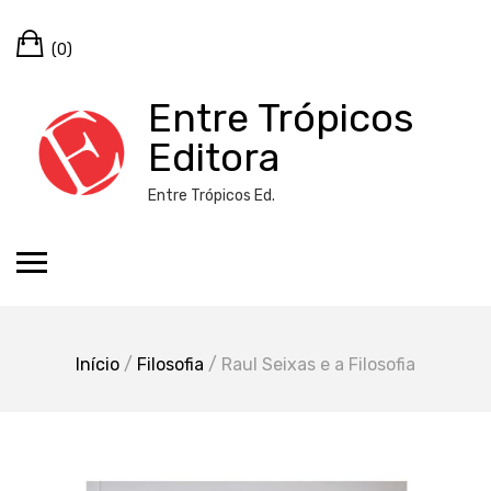
Skip
Cart
to
(0)
content
Entre Trópicos
Editora
Entre Trópicos Ed.
Início
/
Filosofia
/ Raul Seixas e a Filosofia