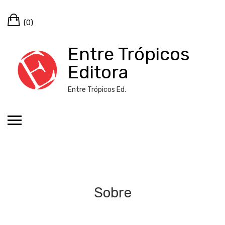
Skip
Cart
to
(0)
content
Entre Trópicos
Editora
Entre Trópicos Ed.
Sobre